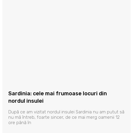
Sardinia: cele mai frumoase locuri din
nordul insulei
După ce am vizitat nordul insulei Sardinia nu am putut să
nu mă întreb, foarte sincer, de ce mai merg oamenii 12
ore până în