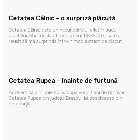
Cetatea Câlnic – o surpriză plăcută
Cetatea Câlnic este un micuţ edificiu, aflat în sudul
judeţului Alba, declarat monument UNESCO şi care a
reuşit să mă surprindă într-un mod extrem de plăcut.
Cetatea Rupea – înainte de furtună
Auzisem că din iunie 2013, după vreo 3 ani de renovări,
Cetatea Rupea din judeţul Braşov, îşi deschisese din
nou porţile.