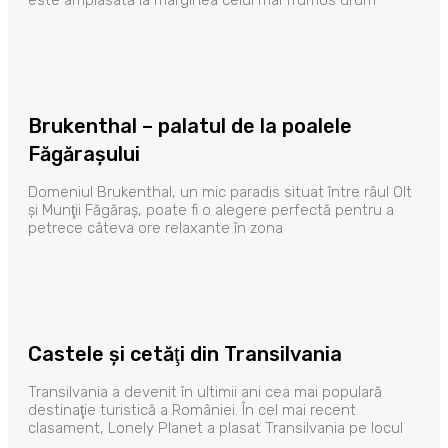
este amplasată la marginea celui mai frumos drum
Brukenthal – palatul de la poalele
Făgăraşului
Domeniul Brukenthal, un mic paradis situat între râul Olt
şi Munţii Făgăraş, poate fi o alegere perfectă pentru a
petrece câteva ore relaxante în zona
Castele şi cetăţi din Transilvania
Transilvania a devenit în ultimii ani cea mai populară
destinaţie turistică a României. În cel mai recent
clasament, Lonely Planet a plasat Transilvania pe locul