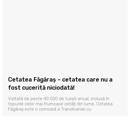
Cetatea Făgăraș – cetatea care nu a
fost cucerită niciodată!
Vizitată de peste 40 000 de turiști anual, inclusă în
topurile celor mai frumoase cetăți din lume, Cetatea
Făgăraș este o comoară a Transilvaniei cu