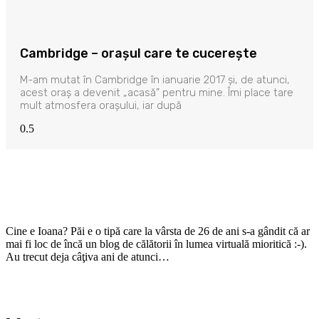
Cambridge – orașul care te cucerește
M-am mutat în Cambridge în ianuarie 2017 și, de atunci,
acest oraș a devenit „acasă” pentru mine. Îmi place tare
mult atmosfera orașului, iar după
Cine e Ioana? Păi e o tipă care la vârsta de 26 de ani s-a gândit că ar
mai fi loc de încă un blog de călătorii în lumea virtuală mioritică :-).
Au trecut deja câţiva ani de atunci…
Citește mai mult