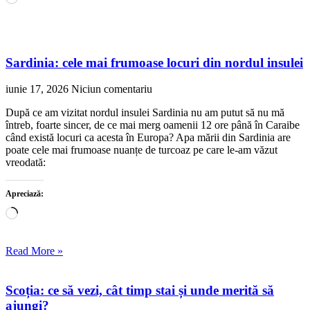
Sardinia: cele mai frumoase locuri din nordul insulei
iunie 17, 2026
Niciun comentariu
După ce am vizitat nordul insulei Sardinia nu am putut să nu mă
întreb, foarte sincer, de ce mai merg oamenii 12 ore până în Caraibe
când există locuri ca acesta în Europa? Apa mării din Sardinia are
poate cele mai frumoase nuanțe de turcoaz pe care le-am văzut
vreodată:
Apreciază:
Încarc...
Read More »
Scoția: ce să vezi, cât timp stai și unde merită să
ajungi?