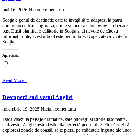
mai 16, 2026
Niciun comentariu
Scoția e genul de destinație care te învață să te adaptezi la patru
anotimpuri într-o singură zi, dar te și face să spui „wow” la fiecare
pas. Dacă planifici o călătorie în Scoția și ai nevoie de câteva
informații utile, acest articol este pentru tine. După câteva vizite în
Scoția,
Apreciază:
Încarc...
Read More »
Descoperă sud-vestul Angliei
noiembrie 19, 2025
Niciun comentariu
Dacă visezi la peisaje dramatice, sate pitorești și istorie fascinantă,
sud-vestul Angliei este destinația perfectă pentru tine. Fie că vrei să
explorezi zonele de coastă, să te pierzi pe străduțele înguste ale unor