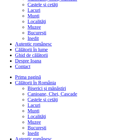
Castele şi cetăţi
Lacuri
Munţi
Localităţi
Muzee
Bucureşti
Inedit
Autentic românesc
Călătorii în lume
Ghid de călătorii
Despre Ioana
Contact
Prima pagină
Călătorii în România
Biserici şi mănăstiri
Canioane, Chei, Cascade
Castele şi cetăţi
Lacuri
Munţi
Localităţi
Muzee
Bucureşti
Inedit
Autentic românesc