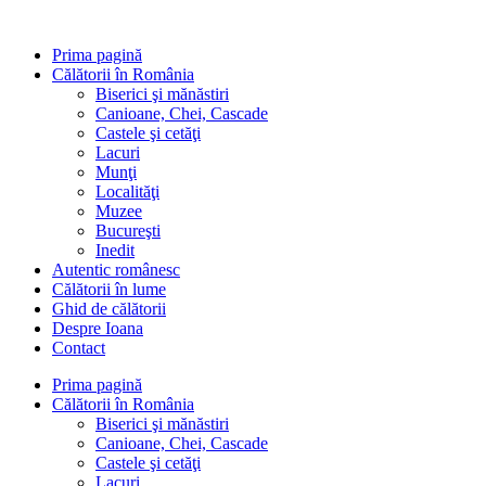
Sari
la
Prima pagină
conținut
Călătorii în România
Biserici şi mănăstiri
Canioane, Chei, Cascade
Castele şi cetăţi
Lacuri
Munţi
Localităţi
Muzee
Bucureşti
Inedit
Autentic românesc
Călătorii în lume
Ghid de călătorii
Despre Ioana
Contact
Prima pagină
Călătorii în România
Biserici şi mănăstiri
Canioane, Chei, Cascade
Castele şi cetăţi
Lacuri