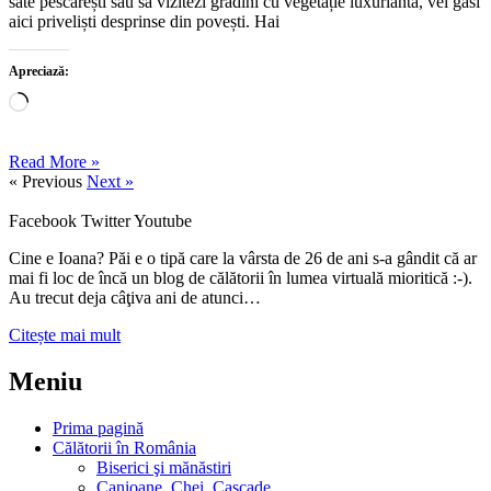
sate pescărești sau să vizitezi grădini cu vegetație luxuriantă, vei găsi
aici priveliști desprinse din povești. Hai
Apreciază:
Încarc...
Read More »
« Previous
Next »
Facebook
Twitter
Youtube
Cine e Ioana? Păi e o tipă care la vârsta de 26 de ani s-a gândit că ar
mai fi loc de încă un blog de călătorii în lumea virtuală mioritică :-).
Au trecut deja câţiva ani de atunci…
Citește mai mult
Meniu
Prima pagină
Călătorii în România
Biserici şi mănăstiri
Canioane, Chei, Cascade