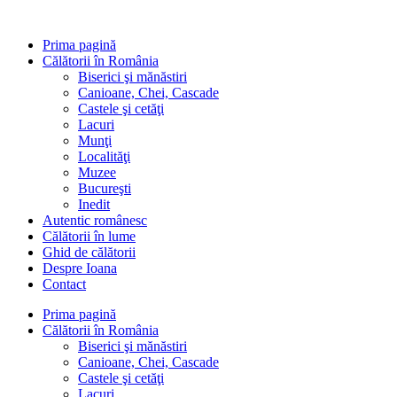
Sari
la
Prima pagină
conținut
Călătorii în România
Biserici şi mănăstiri
Canioane, Chei, Cascade
Castele şi cetăţi
Lacuri
Munţi
Localităţi
Muzee
Bucureşti
Inedit
Autentic românesc
Călătorii în lume
Ghid de călătorii
Despre Ioana
Contact
Prima pagină
Călătorii în România
Biserici şi mănăstiri
Canioane, Chei, Cascade
Castele şi cetăţi
Lacuri