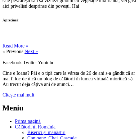
sate pescărești sau să vizitezi grădini cu vegetație luxuriantă, vei găsi
aici priveliști desprinse din povești. Hai
Apreciază:
Read More »
« Previous
Next »
Facebook
Twitter
Youtube
Cine e Ioana? Păi e o tipă care la vârsta de 26 de ani s-a gândit că ar
mai fi loc de încă un blog de călătorii în lumea virtuală mioritică :-).
Au trecut deja câţiva ani de atunci…
Citește mai mult
Meniu
Prima pagină
Călătorii în România
Biserici şi mănăstiri
Canioane, Chei, Cascade