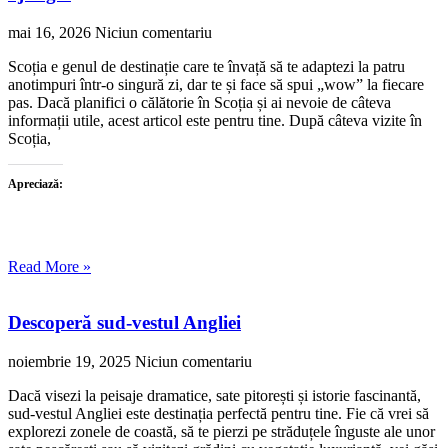
mai 16, 2026
Niciun comentariu
Scoția e genul de destinație care te învață să te adaptezi la patru
anotimpuri într-o singură zi, dar te și face să spui „wow” la fiecare
pas. Dacă planifici o călătorie în Scoția și ai nevoie de câteva
informații utile, acest articol este pentru tine. După câteva vizite în
Scoția,
Apreciază:
Read More »
Descoperă sud-vestul Angliei
noiembrie 19, 2025
Niciun comentariu
Dacă visezi la peisaje dramatice, sate pitorești și istorie fascinantă,
sud-vestul Angliei este destinația perfectă pentru tine. Fie că vrei să
explorezi zonele de coastă, să te pierzi pe străduțele înguste ale unor