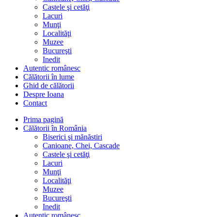
Castele şi cetăţi
Lacuri
Munţi
Localităţi
Muzee
Bucureşti
Inedit
Autentic românesc
Călătorii în lume
Ghid de călătorii
Despre Ioana
Contact
Prima pagină
Călătorii în România
Biserici şi mănăstiri
Canioane, Chei, Cascade
Castele şi cetăţi
Lacuri
Munţi
Localităţi
Muzee
Bucureşti
Inedit
Autentic românesc