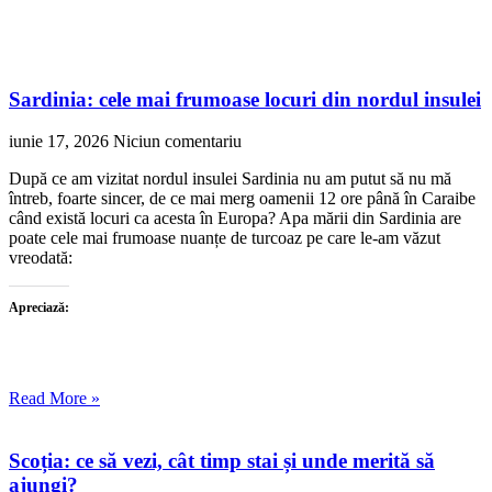
Sardinia: cele mai frumoase locuri din nordul insulei
iunie 17, 2026
Niciun comentariu
După ce am vizitat nordul insulei Sardinia nu am putut să nu mă
întreb, foarte sincer, de ce mai merg oamenii 12 ore până în Caraibe
când există locuri ca acesta în Europa? Apa mării din Sardinia are
poate cele mai frumoase nuanțe de turcoaz pe care le-am văzut
vreodată:
Apreciază:
Read More »
Scoția: ce să vezi, cât timp stai și unde merită să
ajungi?