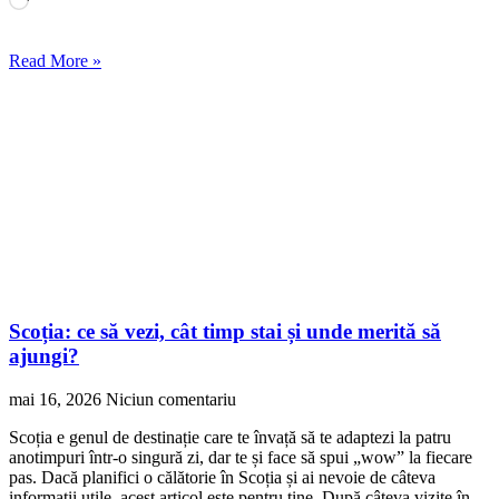
Read More »
Scoția: ce să vezi, cât timp stai și unde merită să
ajungi?
mai 16, 2026
Niciun comentariu
Scoția e genul de destinație care te învață să te adaptezi la patru
anotimpuri într-o singură zi, dar te și face să spui „wow” la fiecare
pas. Dacă planifici o călătorie în Scoția și ai nevoie de câteva
informații utile, acest articol este pentru tine. După câteva vizite în