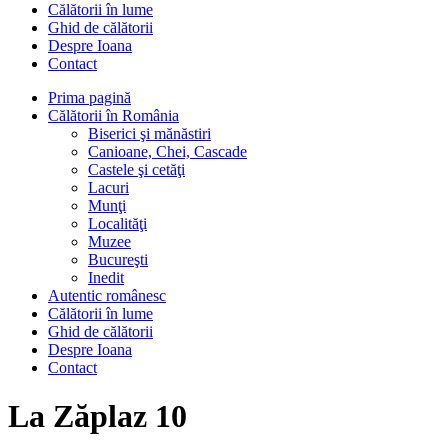
Călătorii în lume
Ghid de călătorii
Despre Ioana
Contact
Prima pagină
Călătorii în România
Biserici şi mănăstiri
Canioane, Chei, Cascade
Castele şi cetăţi
Lacuri
Munţi
Localităţi
Muzee
Bucureşti
Inedit
Autentic românesc
Călătorii în lume
Ghid de călătorii
Despre Ioana
Contact
La Zăplaz 10