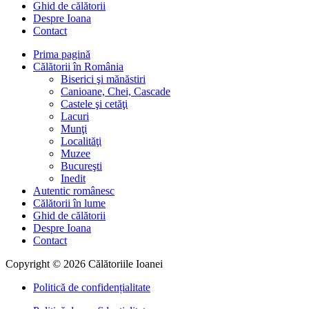
Ghid de călătorii
Despre Ioana
Contact
Prima pagină
Călătorii în România
Biserici şi mănăstiri
Canioane, Chei, Cascade
Castele şi cetăţi
Lacuri
Munţi
Localităţi
Muzee
Bucureşti
Inedit
Autentic românesc
Călătorii în lume
Ghid de călătorii
Despre Ioana
Contact
Copyright © 2026 Călătoriile Ioanei
Politică de confidențialitate