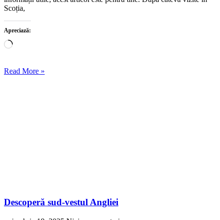
Scoția,
Apreciază:
Încarc...
Read More »
Descoperă sud-vestul Angliei