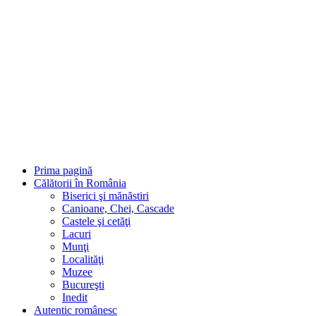
Sari
la
conținut
Prima pagină
Călătorii în România
Biserici şi mănăstiri
Canioane, Chei, Cascade
Castele şi cetăţi
Lacuri
Munţi
Localităţi
Muzee
Bucureşti
Inedit
Autentic românesc