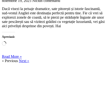
noiembrie 19, 2025
Niciun comentariu
Dacă visezi la peisaje dramatice, sate pitorești și istorie fascinantă,
sud-vestul Angliei este destinația perfectă pentru tine. Fie că vrei să
explorezi zonele de coastă, să te pierzi pe străduțele înguste ale unor
sate pescărești sau să vizitezi grădini cu vegetație luxuriantă, vei găsi
aici priveliști desprinse din povești. Hai
Apreciază:
Încarc...
Read More »
« Previous
Next »