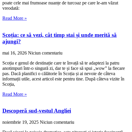
poate cele mai frumoase nuanțe de turcoaz pe care le-am văzut
vreodată:
Read More »
Scoția: ce să vezi, cât timp stai și unde merită să
ajungi?
mai 16, 2026
Niciun comentariu
Scoția e genul de destinație care te învață să te adaptezi la patru
anotimpuri într-o singură zi, dar te și face să spui „wow” la fiecare
pas. Dacă planifici o călătorie în Scoția și ai nevoie de câteva
informații utile, acest articol este pentru tine. După câteva vizite în
Scoția,
Read More »
Descoperă sud-vestul Angliei
noiembrie 19, 2025
Niciun comentariu