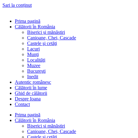
Sari la conținut
Prima pagină
Călătorii în România
Biserici şi mănăstiri
Canioane, Chei, Cascade
Castele şi cetăţi
Lacuri
Munţi
Localităţi
Muzee
Bucureşti
Inedit
Autentic românesc
Călătorii în lume
Ghid de călătorii
Despre Ioana
Contact
Prima pagină
Călătorii în România
Biserici şi mănăstiri
Canioane, Chei, Cascade
Castele şi cetăţi