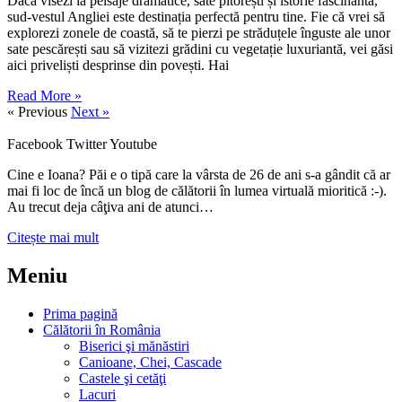
Dacă visezi la peisaje dramatice, sate pitorești și istorie fascinantă,
sud-vestul Angliei este destinația perfectă pentru tine. Fie că vrei să
explorezi zonele de coastă, să te pierzi pe străduțele înguste ale unor
sate pescărești sau să vizitezi grădini cu vegetație luxuriantă, vei găsi
aici priveliști desprinse din povești. Hai
Read More »
« Previous
Next »
Facebook
Twitter
Youtube
Cine e Ioana? Păi e o tipă care la vârsta de 26 de ani s-a gândit că ar
mai fi loc de încă un blog de călătorii în lumea virtuală mioritică :-).
Au trecut deja câţiva ani de atunci…
Citește mai mult
Meniu
Prima pagină
Călătorii în România
Biserici şi mănăstiri
Canioane, Chei, Cascade
Castele şi cetăţi
Lacuri