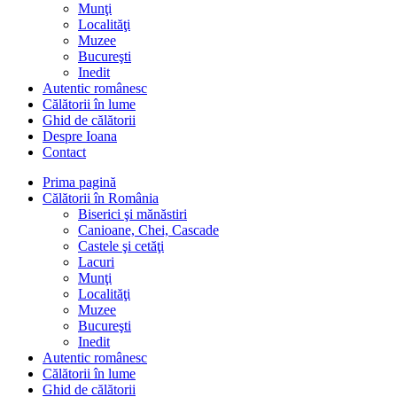
Munţi
Localităţi
Muzee
Bucureşti
Inedit
Autentic românesc
Călătorii în lume
Ghid de călătorii
Despre Ioana
Contact
Prima pagină
Călătorii în România
Biserici şi mănăstiri
Canioane, Chei, Cascade
Castele şi cetăţi
Lacuri
Munţi
Localităţi
Muzee
Bucureşti
Inedit
Autentic românesc
Călătorii în lume
Ghid de călătorii