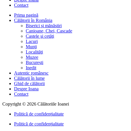
Contact
Prima pagină
Călătorii în România
Biserici şi mănăstiri
Canioane, Chei, Cascade
Castele şi cetăţi
Lacuri
Munţi
Localităţi
Muzee
Bucureşti
Inedit
Autentic românesc
Călătorii în lume
Ghid de călătorii
Despre Ioana
Contact
Copyright © 2026 Călătoriile Ioanei
Politică de confidențialitate
Politică de confidențialitate