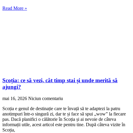
Read More »
Scoția: ce să vezi, cât timp stai și unde merită să
ajungi?
mai 16, 2026
Niciun comentariu
Scoția e genul de destinație care te învață să te adaptezi la patru
anotimpuri într-o singură zi, dar te și face să spui „wow” la fiecare
pas. Dacă planifici o călătorie în Scoția și ai nevoie de câteva
informații utile, acest articol este pentru tine. După câteva vizite în
Scoția,