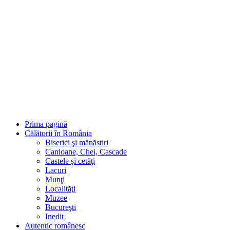
Sari
la
conținut
Prima pagină
Călătorii în România
Biserici şi mănăstiri
Canioane, Chei, Cascade
Castele şi cetăţi
Lacuri
Munţi
Localităţi
Muzee
Bucureşti
Inedit
Autentic românesc