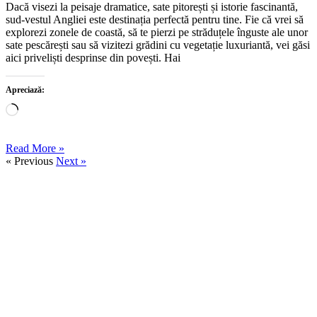
Dacă visezi la peisaje dramatice, sate pitorești și istorie fascinantă,
sud-vestul Angliei este destinația perfectă pentru tine. Fie că vrei să
explorezi zonele de coastă, să te pierzi pe străduțele înguste ale unor
sate pescărești sau să vizitezi grădini cu vegetație luxuriantă, vei găsi
aici priveliști desprinse din povești. Hai
Apreciază:
Încarc...
Read More »
« Previous
Next »