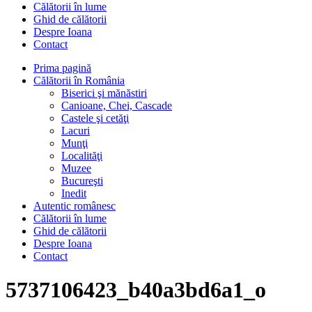
Călătorii în lume
Ghid de călătorii
Despre Ioana
Contact
Prima pagină
Călătorii în România
Biserici şi mănăstiri
Canioane, Chei, Cascade
Castele şi cetăţi
Lacuri
Munţi
Localităţi
Muzee
Bucureşti
Inedit
Autentic românesc
Călătorii în lume
Ghid de călătorii
Despre Ioana
Contact
5737106423_b40a3bd6a1_o