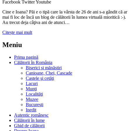
Facebook
Twitter
Youtube
Cine e Ioana? Păi e o tipă care la vârsta de 26 de ani s-a gândit că ar
mai fi loc de încă un blog de călătorii în lumea virtuală mioritică :-).
Au trecut deja câţiva ani de atunci…
Citește mai mult
Meniu
Prima pagină
Călătorii în România
Biserici şi mănăstiri
Canioane, Chei, Cascade
Castele şi cetăţi
Lacuri
Munţi
Localităţi
Muzee
Bucureşti
Inedit
Autentic românesc
Călătorii în lume
Ghid de călătorii
Despre Ioana